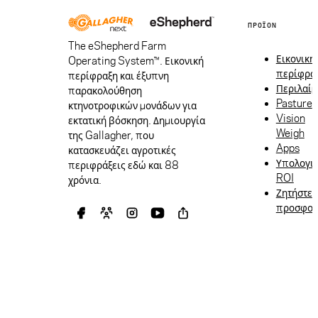
ΠΡΟΪΌΝ
The eShepherd Farm
Εικονική
Operating System™. Εικονική
περίφρα
περίφραξη και έξυπνη
Περιλαίμ
παρακολούθηση
Pasture
κτηνοτροφικών μονάδων για
Vision
εκτατική βόσκηση. Δημιουργία
Weigh
της Gallagher, που
Apps
κατασκευάζει αγροτικές
Υπολογι
περιφράξεις εδώ και 88
ROI
χρόνια.
Ζητήστε
προσφο