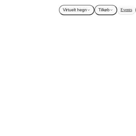
Virtuelt hegn
Tilkøb
Events
æsning