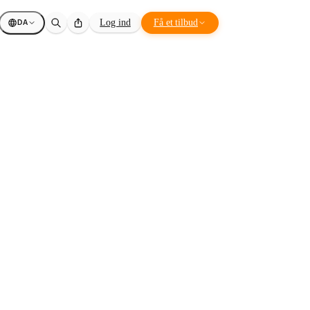
DA
Log ind
Få et tilbud