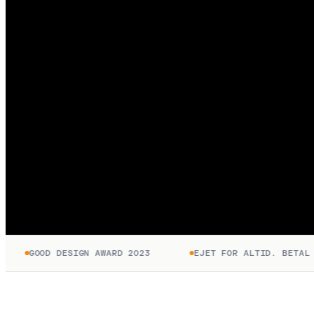
GOOD DESIGN AWARD 2023
EJET FOR ALTID. BETAL KUN 