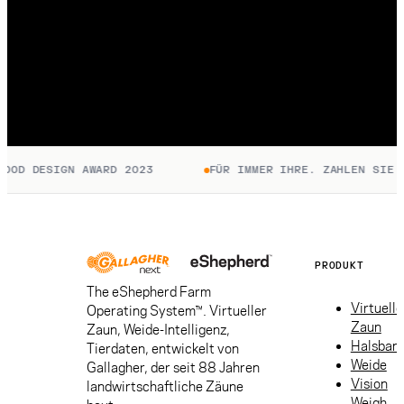
OD DESIGN AWARD 2023
FÜR IMMER IHRE. ZAHLEN SIE NU
PRODUKT
The eShepherd Farm
Virtuelle
Operating System™. Virtueller
Zaun
Zaun, Weide-Intelligenz,
Halsban
Tierdaten, entwickelt von
Weide
Gallagher, der seit 88 Jahren
Vision
landwirtschaftliche Zäune
Weigh