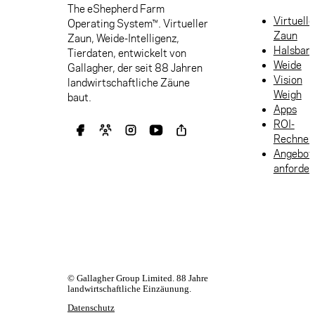
The eShepherd Farm
Virtuelle
Operating System™. Virtueller
Zaun
Zaun, Weide-Intelligenz,
Halsban
Tierdaten, entwickelt von
Weide
Gallagher, der seit 88 Jahren
Vision
landwirtschaftliche Zäune
Weigh
baut.
Apps
ROI-
Rechner
Angebot
anforder
© Gallagher Group Limited. 88 Jahre
landwirtschaftliche Einzäunung.
Datenschutz