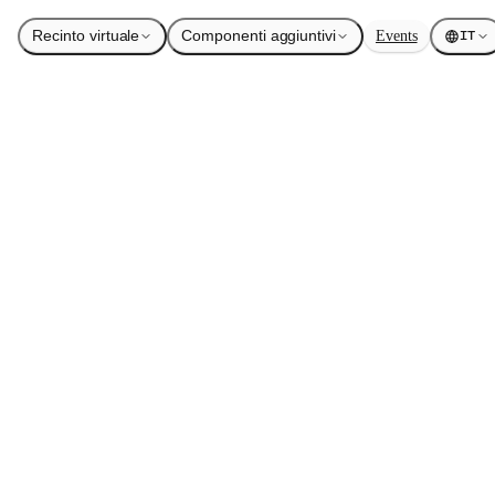
Recinto virtuale
Componenti aggiuntivi
Events
IT
astro