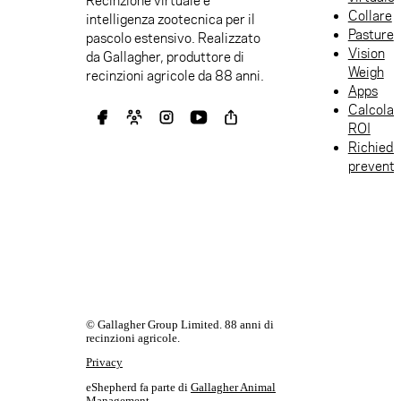
Recinzione virtuale e
Collare
intelligenza zootecnica per il
Pasture
pascolo estensivo. Realizzato
Vision
da Gallagher, produttore di
Weigh
recinzioni agricole da 88 anni.
Apps
Calcolat
ROI
Richiedi
preventi
© Gallagher Group Limited. 88 anni di
recinzioni agricole.
Privacy
eShepherd fa parte di
Gallagher Animal
Management