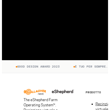
GOOD DESIGN AWARD 2023
È TUO PER SEMPRE. P
PRODOTTO
The eShepherd Farm
Recinzio
Operating System™.
virtuale