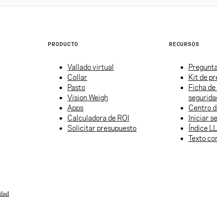
PRODUCTO
RECURSOS
Vallado virtual
Pregunta
Collar
Kit de p
Pasto
Ficha de
Vision Weigh
segurida
Apps
Centro d
Calculadora de ROI
Iniciar s
Solicitar presupuesto
Índice L
Texto co
idad