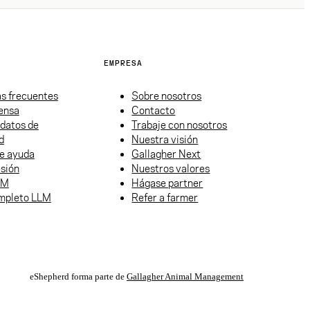
EMPRESA
s frecuentes
Sobre nosotros
rensa
Contacto
 datos de
Trabaje con nosotros
d
Nuestra visión
e ayuda
Gallagher Next
esión
Nuestros valores
LM
Hágase partner
mpleto LLM
Refer a farmer
eShepherd forma parte de
Gallagher Animal Management