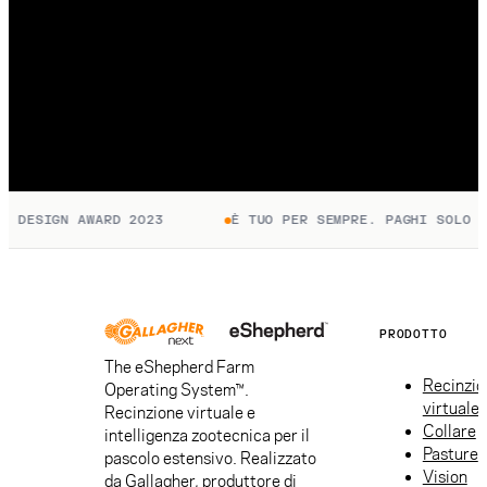
DESIGN AWARD 2023
È TUO PER SEMPRE. PAGHI SOLO PER
PRODOTTO
The eShepherd Farm
Recinzio
Operating System™.
virtuale
Recinzione virtuale e
Collare
intelligenza zootecnica per il
Pasture
pascolo estensivo. Realizzato
Vision
da Gallagher, produttore di