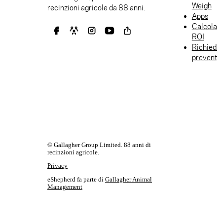
Weigh
recinzioni agricole da 88 anni.
Apps
Calcolat
ROI
Richiedi
preventi
© Gallagher Group Limited. 88 anni di
recinzioni agricole.
Privacy
eShepherd fa parte di
Gallagher Animal
Management