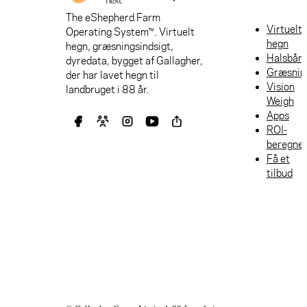
The eShepherd Farm
Virtuelt
Operating System™. Virtuelt
hegn
hegn, græsningsindsigt,
Halsbån
dyredata, bygget af Gallagher,
Græsnin
der har lavet hegn til
Vision
landbruget i 88 år.
Weigh
Apps
ROI-
beregne
Få et
tilbud