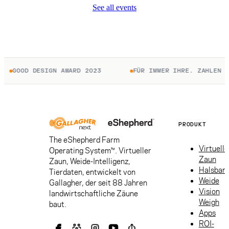
See all events
GOOD DESIGN AWARD 2023
FÜR IMMER IHRE. ZAHLEN SIE 
PRODUKT
The eShepherd Farm
Virtuelle
Operating System™. Virtueller
Zaun
Zaun, Weide-Intelligenz,
Halsban
Tierdaten, entwickelt von
Weide
Gallagher, der seit 88 Jahren
Vision
landwirtschaftliche Zäune
Weigh
baut.
Apps
ROI-