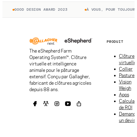
GOOD DESIGN AWARD 2023
À VOUS, POUR TOUJOURS. P
PRODUIT
The eShepherd Farm
Clôture
Operating System™. Clôture
virtuelle
virtuelle et intelligence
Collier
animale pour le pâturage
Pasture
extensif. Conçu par Gallagher,
Vision
fabricant de clôtures agricoles
Weigh
depuis 88 ans.
Apps
Calculat
de ROI
Demand
un devis