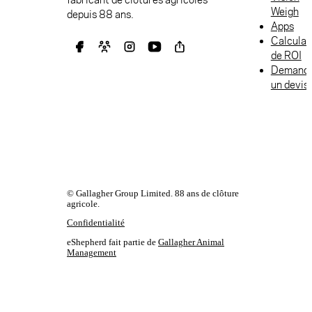
Weigh
depuis 88 ans.
Apps
Calculat
de ROI
Demand
un devis
© Gallagher Group Limited. 88 ans de clôture
agricole.
Confidentialité
eShepherd fait partie de
Gallagher Animal
Management