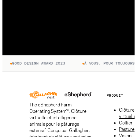
GOOD DESIGN AWARD 2023
À VOUS, POUR TOUJOURS. 
PRODUIT
The eShepherd Farm
Clôture
Operating System™. Clôture
virtuelle
virtuelle et intelligence
Collier
animale pour le pâturage
Pasture
extensif. Conçu par Gallagher,
Vision
fabricant de clôtures agricoles