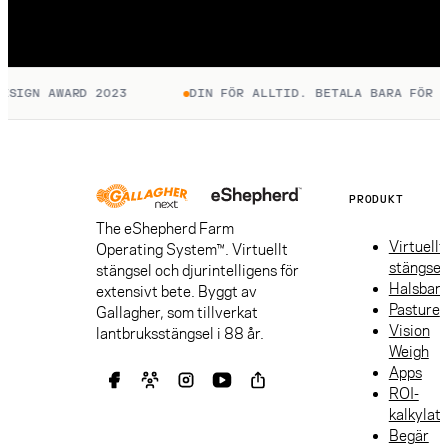
SIGN AWARD 2023
DIN FÖR ALLTID. BETALA BARA FÖR UP
PRODUKT
The eShepherd Farm
Virtuellt
Operating System™. Virtuellt
stängsel
stängsel och djurintelligens för
Halsban
extensivt bete. Byggt av
Pasture
Gallagher, som tillverkat
Vision
lantbruksstängsel i 88 år.
Weigh
Apps
ROI-
kalkylat
Begär