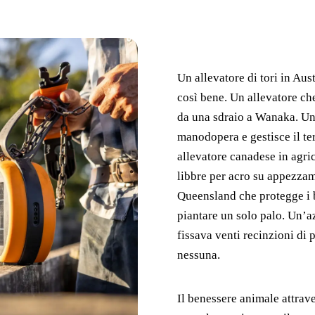
Un allevatore di tori in Aus
così bene. Un allevatore che
da una sdraio a Wanaka. Un 
manodopera e gestisce il te
allevatore canadese in agri
libbre per acro su appezza
Queensland che protegge i b
piantare un solo palo. Un’
fissava venti recinzioni di 
nessuna.
Il benessere animale attrave