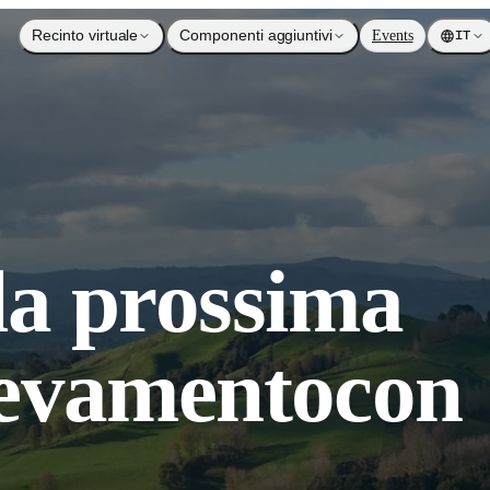
Recinto virtuale
Componenti aggiuntivi
Events
IT
la prossima
levamento
con