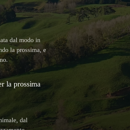
mata dal modo in
ndo la prossima, e
no.
er la prossima
nimale, dal