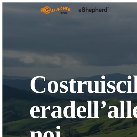
Costruisci
era
dell’al
noi.