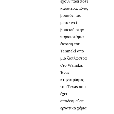
έχουν πάει ποτέ
καλύτερα. Ένας
βοσκός που
μετακινεί
βοοειδή στην
παραποτάμια
έκταση του
Taranaki από
μια ξαπλώστρα
στο Wanaka.
Ένας
κτηνοτρόφος
του Texas που
έχει
αποδεσμεύσει
εργατικά χέρια