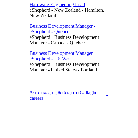
Hardware Engineering Lead
eShepherd
-
New Zealand
-
Hamilton,
New Zealand
Business Development Manager -
eShepherd - Quebec
eShepherd
-
Business Development
Manager
-
Canada
-
Quebec
Business Development Manager -
eShepherd - US West
eShepherd
-
Business Development
Manager
-
United States
-
Portland
Δείτε όλες τις θέσεις στο Gallagher
careers