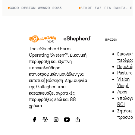
DESIGN AWARD 2023
ΔΙΚΌΣ ΣΑΣ ΓΙΑ ΠΆΝΤΑ. ΠΛΗΡΏΝΕΤΕ Μ
ΠΡΟΪΌΝ
The eShepherd Farm
Εικονική
Operating System™. Εικονική
περίφρα
περίφραξη και έξυπνη
Περιλαίμ
παρακολούθηση
Pasture
κτηνοτροφικών μονάδων για
Vision
εκτατική βόσκηση. Δημιουργία
Weigh
της Gallagher, που
Apps
κατασκευάζει αγροτικές
Υπολογι
περιφράξεις εδώ και 88
ROI
χρόνια.
Ζητήστε
προσφο