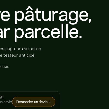
e pâturage,
r parcelle.
des capteurs au sol en
e testeur anticipé.
PHERD.
nt
un devis
Demander un devis