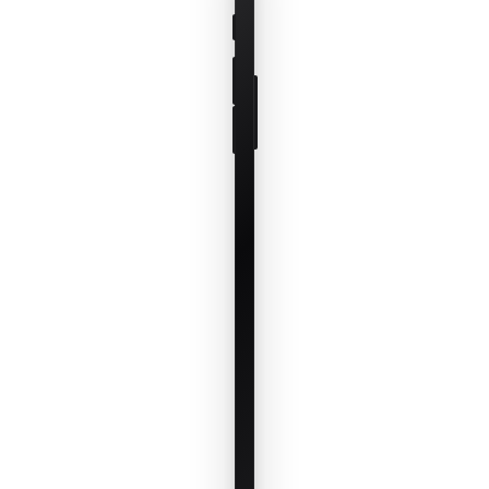
collari, VP
e stato.
Vedi solo
ciò che
conta ora.