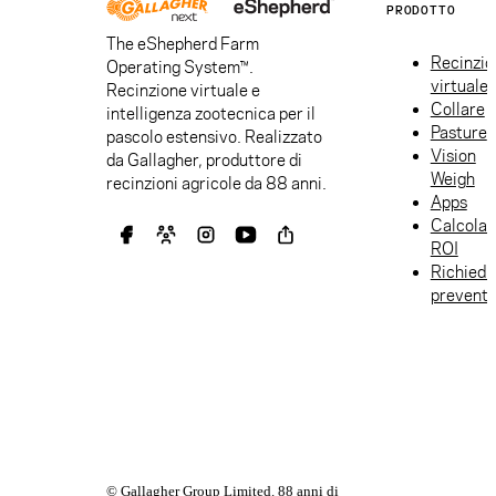
PRODOTTO
The eShepherd Farm
Recinzio
Operating System™.
virtuale
Recinzione virtuale e
Collare
intelligenza zootecnica per il
Pasture
pascolo estensivo. Realizzato
Vision
da Gallagher, produttore di
Weigh
recinzioni agricole da 88 anni.
Apps
Calcolat
ROI
Richiedi
preventi
© Gallagher Group Limited. 88 anni di