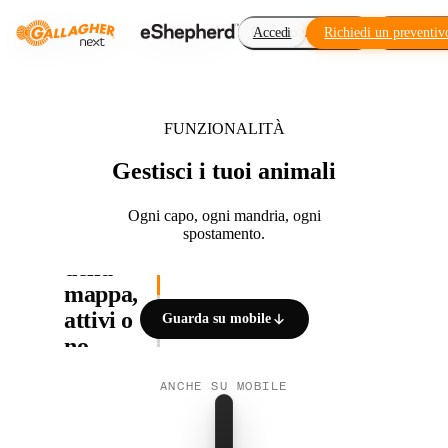
Recinto virtuale
Accedi
Richiedi un preventiv
Component
FUNZIONALITÀ
Gestisci i tuoi animali
Ogni capo, ogni mandria, ogni
spostamento.
Livelli
01 / 05
della
mappa,
attivi o
Guarda su mobile
no.
Attiva o
ANCHE SU MOBILE
disattiva
mandrie,
animali,