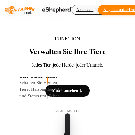
Virtueller Zaun
Anmelden
Angebot anforder
Erweiteru
FUNKTION
Verwalten Sie Ihre Tiere
Jedes Tier, jede Herde, jeder Umtrieb.
Kartenebenen,
01 / 05
ein oder aus.
Schalten Sie Herden,
Tiere, Halsbänder, VPs
Mobil ansehen
und Status um. Sehen
Sie nur, was gerade
wichtig ist.
AUCH MOBIL