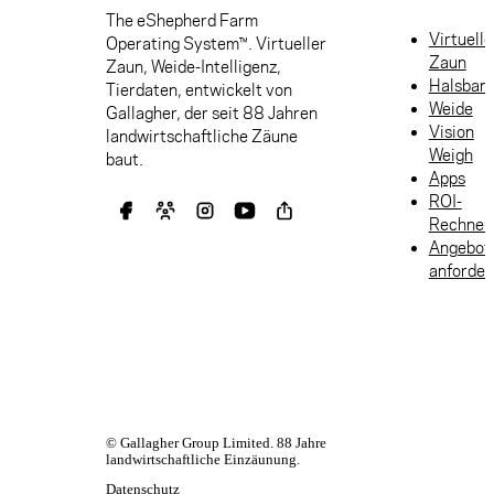
The eShepherd Farm
Virtuelle
Operating System™. Virtueller
Zaun
Zaun, Weide-Intelligenz,
Halsban
Tierdaten, entwickelt von
Weide
Gallagher, der seit 88 Jahren
Vision
landwirtschaftliche Zäune
Weigh
baut.
Apps
ROI-
Rechner
Angebot
anforder
© Gallagher Group Limited. 88 Jahre
landwirtschaftliche Einzäunung.
Datenschutz