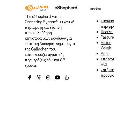
ΠΡΟΪΌΝ
The eShepherd Farm
Εικονική
Operating System™. Εικονική
περίφρα
περίφραξη και έξυπνη
Περιλαίμ
παρακολούθηση
Pasture
κτηνοτροφικών μονάδων για
Vision
εκτατική βόσκηση. Δημιουργία
Weigh
της Gallagher, που
Apps
κατασκευάζει αγροτικές
Υπολογι
περιφράξεις εδώ και 88
ROI
χρόνια.
Ζητήστε
προσφο