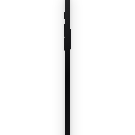
VP και
κατάσταση.
Δείτε μόνο
ό,τι έχει
σημασία
τώρα.