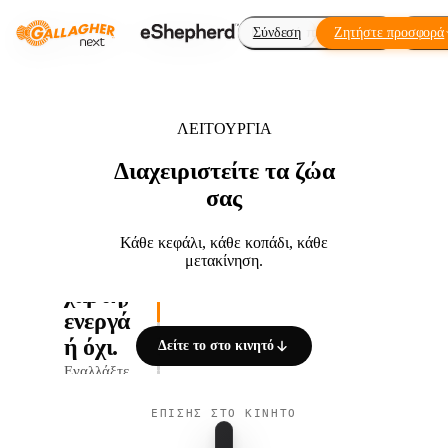
Εικονική περίφραξη
Σύνδεση
Ζητήστε προσφορά
Πρόσ
ΛΕΙΤΟΥΡΓΙΑ
Διαχειριστείτε τα ζώα
σας
Κάθε κεφάλι, κάθε κοπάδι, κάθε
μετακίνηση.
Επίπεδα
01 / 05
χάρτη,
ενεργά
ή όχι.
Δείτε το στο κινητό
Εναλλάξτε
κοπάδια,
ΕΠΊΣΗΣ ΣΤΟ ΚΙΝΗΤΌ
ζώα,
περιλαίμια,