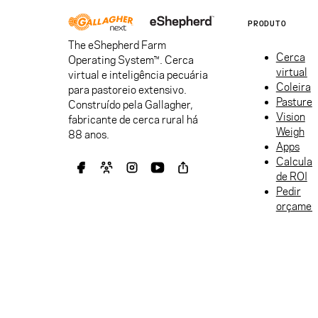
PRODUTO
The eShepherd Farm
Cerca
Operating System™. Cerca
virtual
virtual e inteligência pecuária
Coleira
para pastoreio extensivo.
Pasture
Construído pela Gallagher,
Vision
fabricante de cerca rural há
Weigh
88 anos.
Apps
Calculad
de ROI
Pedir
orçamen