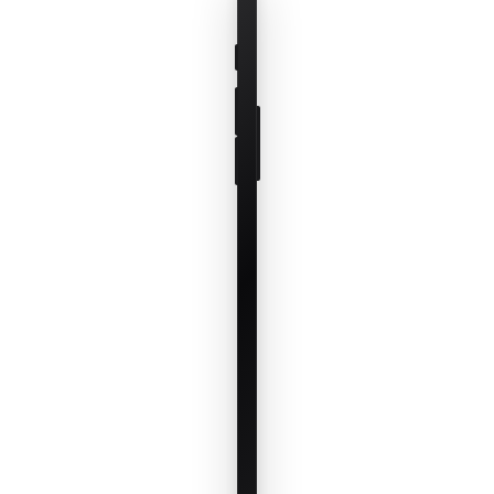
coleiras, VP e
estado. Veja
só o que
importa agora.