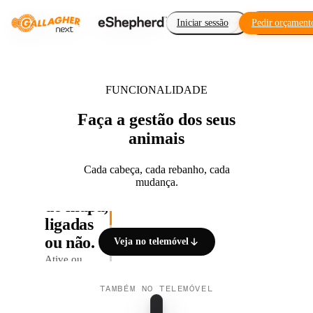
Cerca virtual
Iniciar sessão
Pedir orçament
Complement
FUNCIONALIDADE
Faça a gestão dos seus
animais
Cada cabeça, cada rebanho, cada
mudança.
Camadas
01 / 05
do mapa,
ligadas
ou não.
Veja no telemóvel
Ative ou
desative
TAMBÉM NO TELEMÓVEL
rebanhos,
animais,