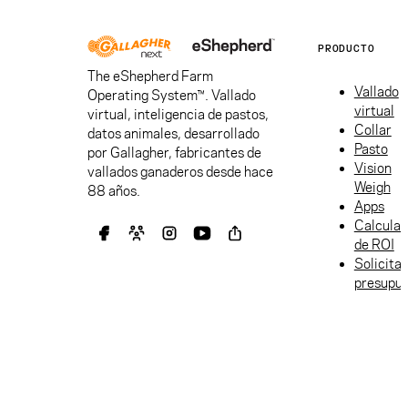
PRODUCTO
The eShepherd Farm
Vallado
Operating System™. Vallado
virtual
virtual, inteligencia de pastos,
Collar
datos animales, desarrollado
Pasto
por Gallagher, fabricantes de
Vision
vallados ganaderos desde hace
Weigh
88 años.
Apps
Calculad
de ROI
Solicitar
presupu