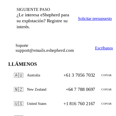
SIGUIENTE PASO
¿Le interesa eShepherd para
Solicitar presupuesto
su explotación? Registre su
interés.
Soporte
Escríbanos
support@emails.eshepherd.com
LLÁMENOS
+61 3 7056 7032
🇦🇺
Australia
COPIAR
+64 7 788 0697
🇳🇿
New Zealand
COPIAR
+1 816 760 2167
🇺🇸
United States
COPIAR