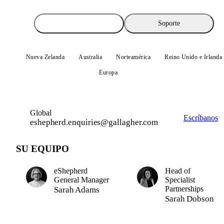
Consultas comerciales
Soporte
Nueva Zelanda
Australia
Norteamérica
Reino Unido e Irlanda
Europa
Global
Global
Escríbanos
eshepherd.enquiries@gallagher.com
SU EQUIPO
eShepherd
Head of
General Manager
Specialist
Partnerships
Sarah Adams
Sarah Dobson