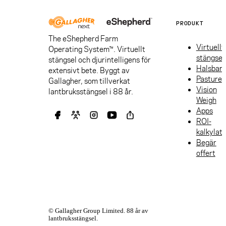
PRODUKT
The eShepherd Farm
Virtuellt
Operating System™. Virtuellt
stängsel
stängsel och djurintelligens för
Halsban
extensivt bete. Byggt av
Pasture
Gallagher, som tillverkat
Vision
lantbruksstängsel i 88 år.
Weigh
Apps
ROI-
kalkylat
Begär
offert
© Gallagher Group Limited. 88 år av
lantbruksstängsel.