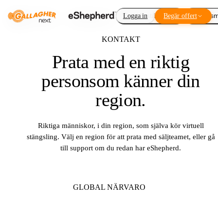
Virtuellt stängsel
Logga in
Begär offert
Tilläggs
KONTAKT
Prata med en riktig
person
som känner din
region.
Riktiga människor, i din region, som själva kör virtuell
stängsling. Välj en region för att prata med säljteamet, eller gå
till support om du redan har eShepherd.
GLOBAL NÄRVARO