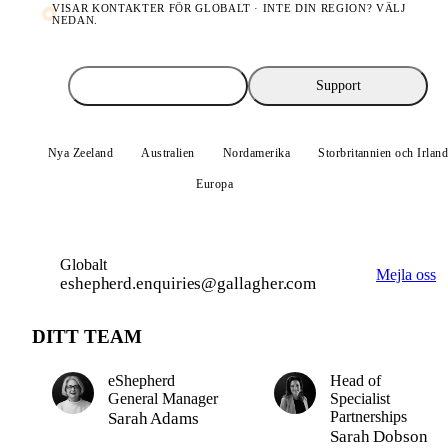
VISAR KONTAKTER FÖR
GLOBALT
· INTE DIN REGION? VÄLJ
NEDAN.
Försäljning
Support
Nya Zeeland
Australien
Nordamerika
Storbritannien och Irlan
Europa
Globalt
Globalt
Mejla oss
eshepherd.enquiries@gallagher.com
DITT TEAM
eShepherd
Head of
General Manager
Specialist
Partnerships
Sarah Adams
Sarah Dobson