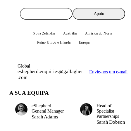
Vendas
Apoio
Nova Zelândia
Austrália
América do Norte
Reino Unido e Irlanda
Europa
Global
Global
eshepherd.enquiries@gallagher
Envie-nos um e-mail
.com
A SUA EQUIPA
eShepherd
Head of
General Manager
Specialist
Partnerships
Sarah Adams
Sarah Dobson