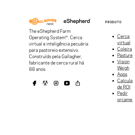
PRODUTO
The eShepherd Farm
Cerca
Operating System™. Cerca
virtual
virtual e inteligência pecuária
Coleira
para pastoreio extensivo.
Pasture
Construído pela Gallagher,
Vision
fabricante de cerca rural há
Weigh
88 anos.
Apps
Calculad
de ROI
Pedir
orçamen