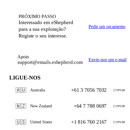
PRÓXIMO PASSO
Interessado em eShepherd
Pedir um orçamento
para a sua exploração?
Registe o seu interesse.
Apoio
Envie-nos um e-mail
support@emails.eshepherd.com
LIGUE-NOS
+61 3 7056 7032
🇦🇺
Australia
COPIAR
+64 7 788 0697
🇳🇿
New Zealand
COPIAR
+1 816 760 2167
🇺🇸
United States
COPIAR