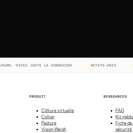
URS. PAYEZ JUSTE LA CONNEXION.
ÉTATS-UNIS
A
PRODUIT
RESSOURCES
Clôture virtuelle
FAQ
Collier
Kit médi
Pasture
Fiche de
Vision Weigh
sécurité