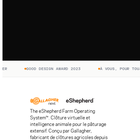
R
GOOD DESIGN AWARD 2023
À VOUS, POUR TOUJO
The eShepherd Farm Operating
System™. Clôture virtuelle et
intelligence animale pour le pâturage
extensif. Conçu par Gallagher,
fabricant de clôtures agricoles depuis