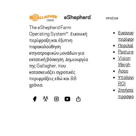
ΠΡΟΪΌΝ
The eShepherd Farm
Εικονική
Operating System™. Εικονική
περίφρα
περίφραξη και έξυπνη
Περιλαίμ
παρακολούθηση
Pasture
κτηνοτροφικών μονάδων για
Vision
εκτατική βόσκηση. Δημιουργία
Weigh
της Gallagher, που
Apps
κατασκευάζει αγροτικές
Υπολογι
περιφράξεις εδώ και 88
ROI
χρόνια.
Ζητήστε
προσφο