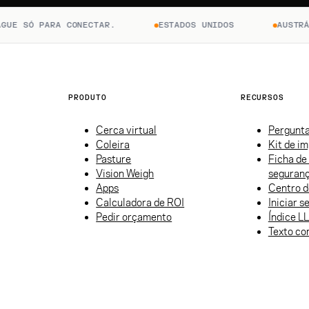
E SÓ PARA CONECTAR.
ESTADOS UNIDOS
AUSTRÁLI
PRODUTO
RECURSOS
Cerca virtual
Pergunta
Coleira
Kit de i
Pasture
Ficha de
Vision Weigh
seguran
Apps
Centro d
Calculadora de ROI
Iniciar s
Pedir orçamento
Índice L
Texto co