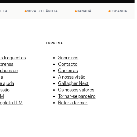
A
NOVA ZELÂNDIA
CANADÁ
ESPANHA
EMPRESA
s frequentes
Sobre nós
mprensa
Contacto
 dados de
Carreiras
ça
A nossa visão
e ajuda
Gallagher Next
essão
Os nossos valores
LM
Tornar-se parceiro
mpleto LLM
Refer a farmer