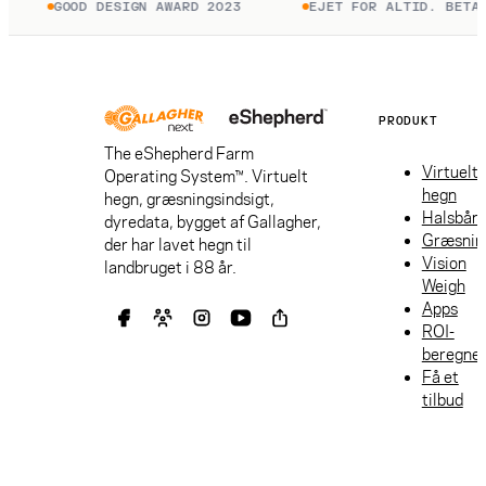
GOOD DESIGN AWARD 2023
EJET FOR ALTID. BETAL 
PRODUKT
The eShepherd Farm
Virtuelt
Operating System™. Virtuelt
hegn
hegn, græsningsindsigt,
Halsbån
dyredata, bygget af Gallagher,
Græsnin
der har lavet hegn til
Vision
landbruget i 88 år.
Weigh
Apps
ROI-
beregne
Få et
tilbud