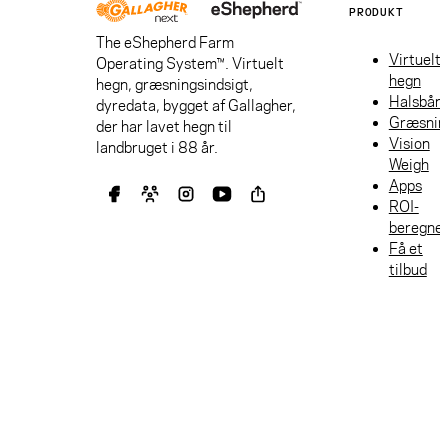
PRODUKT
The eShepherd Farm
Virtuelt
Operating System™. Virtuelt
hegn
hegn, græsningsindsigt,
Halsbån
dyredata, bygget af Gallagher,
Græsnin
der har lavet hegn til
Vision
landbruget i 88 år.
Weigh
Apps
ROI-
beregne
Få et
tilbud