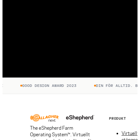
GOOD DESIGN AWARD 2023
DIN FÖR ALLTID. BET
PRODUKT
The eShepherd Farm
Virtuellt
Operating System™. Virtuellt
stängsel