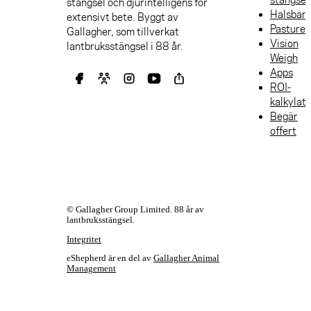
stängsel och djurintelligens för
Halsban
extensivt bete. Byggt av
Pasture
Gallagher, som tillverkat
Vision
lantbruksstängsel i 88 år.
Weigh
Apps
ROI-
kalkylat
Begär
offert
© Gallagher Group Limited. 88 år av
lantbruksstängsel.
Integritet
eShepherd är en del av
Gallagher Animal
Management