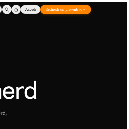
Accedi
Richiedi un preventivo
herd
erd,