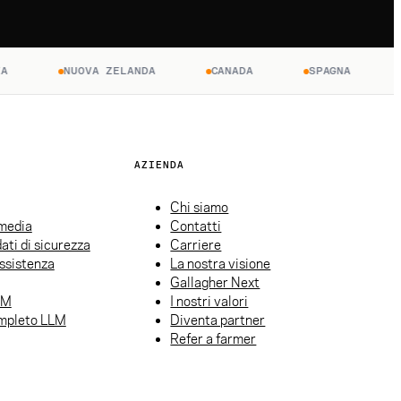
NUOVA ZELANDA
CANADA
SPAGNA
FRA
AZIENDA
Chi siamo
 media
Contatti
ati di sicurezza
Carriere
ssistenza
La nostra visione
Gallagher Next
LM
I nostri valori
mpleto LLM
Diventa partner
Refer a farmer