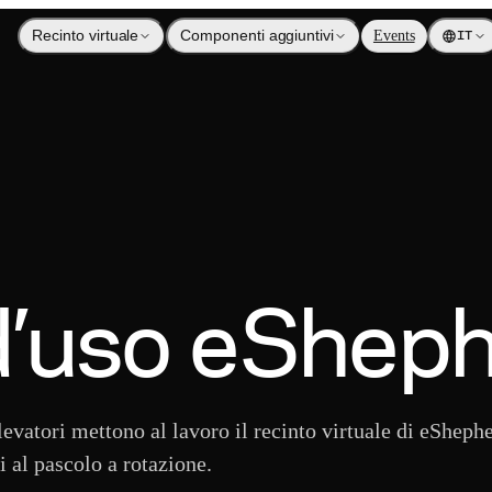
Recinto virtuale
Componenti aggiuntivi
Events
IT
d’uso eShep
levatori mettono al lavoro il recinto virtuale di eSheph
ri al pascolo a rotazione.