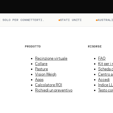
O PER CONNETTERTI.
STATI UNITI
AUSTRALIA
PRODOTTO
RISORSE
Recinzione virtuale
FAQ
Collare
Kit per i
Pasture
Scheda d
Vision Weigh
Centro a
Apps
Accedi
Calcolatore ROI
Indice L
Richiedi un preventivo
Testo co