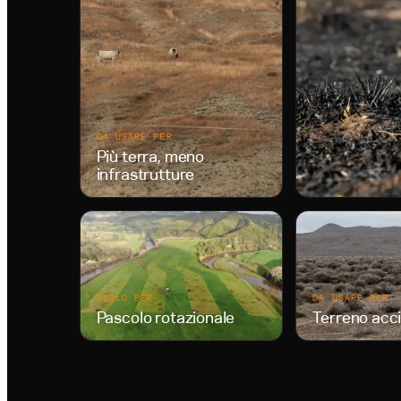
DA USARE PER
Più terra, meno
infrastrutture
USALO PER
DA USARE PER
Pascolo rotazionale
Terreno acc