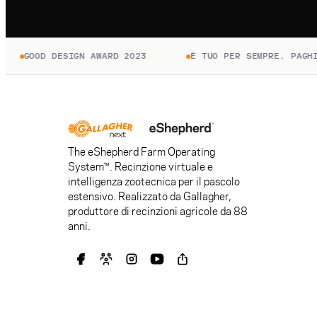
GOOD DESIGN AWARD 2023
È TUO PER SEMPRE. PAGHI SOL
The eShepherd Farm Operating
System™. Recinzione virtuale e
intelligenza zootecnica per il pascolo
estensivo. Realizzato da Gallagher,
produttore di recinzioni agricole da 88
anni.