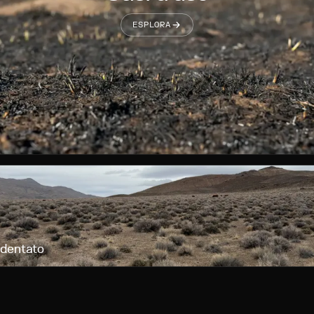
ESPLORA
identato