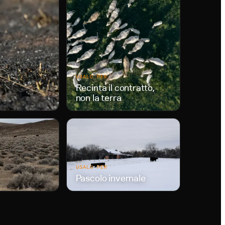
USALO PER
Recinta il contratto,
non la terra
USALO PER
Pascolo invernale