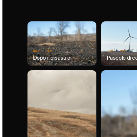
USALO PER
USALO PER
Dopo il disastro
Pascolo di 