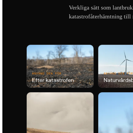
Verkliga sätt som lantbruk
katastrofåterhämtning till 
ANVÄND DEN FÖR
ANVÄND DEN FÖ
Efter katastrofen
Naturvårds