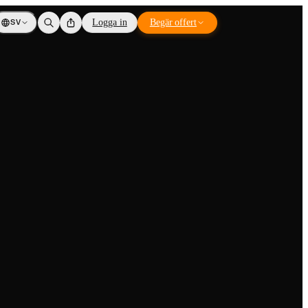
SV
Logga in
Begär offert