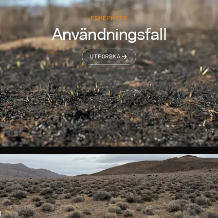
ESHEPHERD
Användningsfall
UTFORSKA
R
g