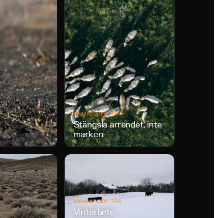
ANVÄND DEN FÖR
Stängsla arrendet, inte
marken
ANVÄND DEN FÖR
Vinterbete