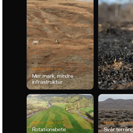
ANVÄND DEN FÖR
Mer mark, mindre
infrastruktur
ANVÄND DEN FÖR
ANVÄND DEN FÖ
Rotationsbete
Svår terrän