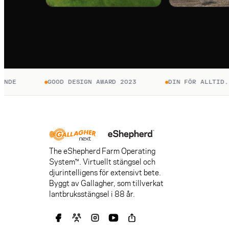
GOOD DESIGN AWARD 2023
DIN FÖR ALLTID. BET
The eShepherd Farm Operating
System™. Virtuellt stängsel och
djurintelligens för extensivt bete.
Byggt av Gallagher, som tillverkat
lantbruksstängsel i 88 år.