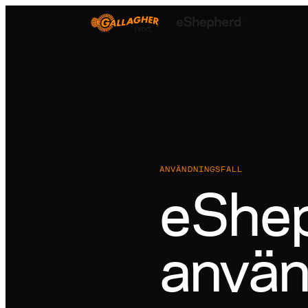
ANVÄNDNINGSFALL
eShe
använ