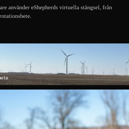
are använder eShepherds virtuella stängsel, från
rotationsbete.
R
bete