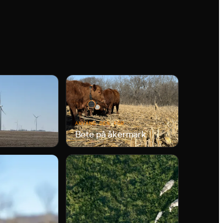
ANVÄND DEN FÖR
Bete på åkermark