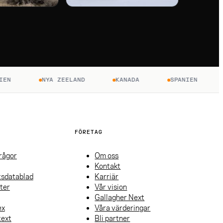
NYA ZEELAND
KANADA
SPANIEN
FRA
FÖRETAG
frågor
Om oss
Kontakt
tsdatablad
Karriär
ter
Vår vision
Gallagher Next
ex
Våra värderingar
text
Bli partner