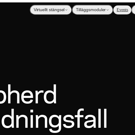
Virtuellt stängsel
Tilläggsmoduler
Events
pherd
dningsfall