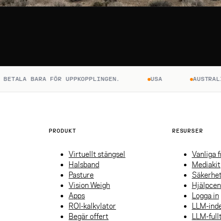
ALA BARA FÖR UPPKOPPLINGEN.
USA
AUSTRALIEN
PRODUKT
RESURSER
Virtuellt stängsel
Vanliga 
Halsband
Mediakit
Pasture
Säkerhe
Vision Weigh
Hjälpcen
Apps
Logga in
ROI-kalkylator
LLM-ind
Begär offert
LLM-full