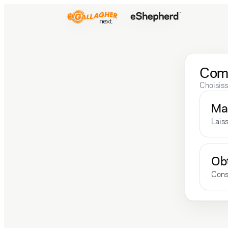
Comm
Choisiss
Man
Lais
Obt
Const