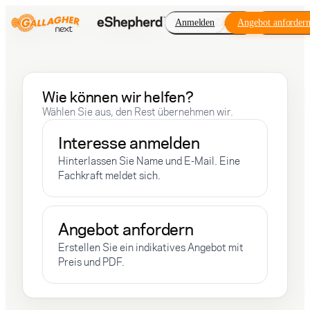
Virtueller Zaun
Anmelden
Angebot anforder
Erweiteru
Wie können wir helfen?
Wählen Sie aus, den Rest übernehmen wir.
Interesse anmelden
Hinterlassen Sie Name und E-Mail. Eine
Fachkraft meldet sich.
Angebot anfordern
Erstellen Sie ein indikatives Angebot mit
Preis und PDF.