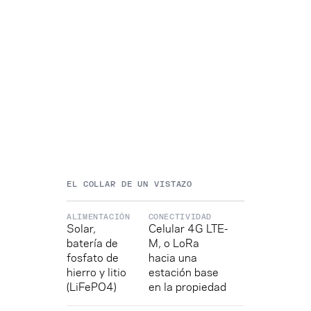
4G
LTE-
LoRa
M
largo
Sin
alcance
infraestructura
Estación
Despliegue
base
rápido
solar
Lista
para
zonas
remotas
EL COLLAR DE UN VISTAZO
ALIMENTACIÓN
CONECTIVIDAD
Solar,
Celular 4G LTE-
batería de
M, o LoRa
fosfato de
hacia una
hierro y litio
estación base
(LiFePO4)
en la propiedad