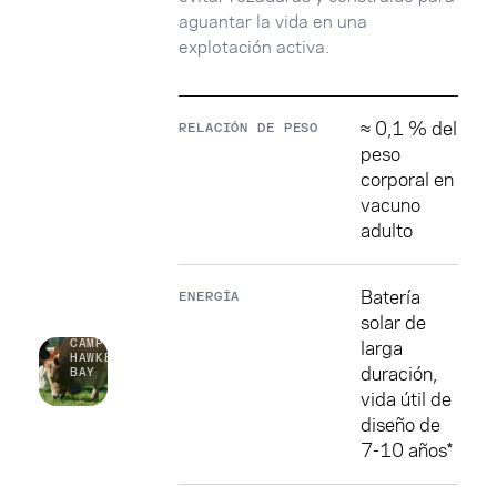
aguantar la vida en una
explotación activa.
≈ 0,1 % del
RELACIÓN DE PESO
peso
corporal en
vacuno
adulto
COLLAR
ESHEPHERD
Batería
ENERGÍA
·
COLOCADO
solar de
EN
larga
CAMPO,
HAWKE’S
duración,
BAY
vida útil de
diseño de
7-10 años*