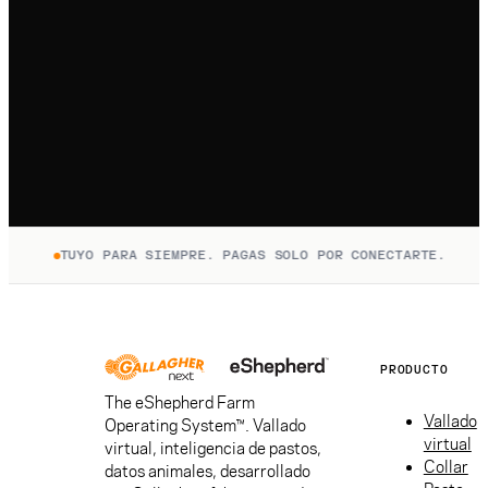
TUYO PARA SIEMPRE. PAGAS SOLO POR CONECTARTE.
ES
PRODUCTO
The eShepherd Farm
Vallado
Operating System™. Vallado
virtual
virtual, inteligencia de pastos,
Collar
datos animales, desarrollado