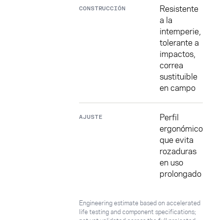
Resistente
CONSTRUCCIÓN
a la
intemperie,
tolerante a
impactos,
correa
sustituible
en campo
Perfil
AJUSTE
ergonómico
que evita
rozaduras
en uso
prolongado
Engineering estimate based on accelerated
life testing and component specifications;