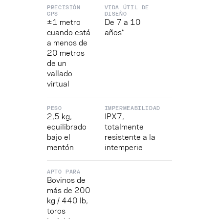
PRECISIÓN
VIDA ÚTIL DE
GPS
DISEÑO
±1 metro
De 7 a 10
cuando está
años*
a menos de
20 metros
de un
vallado
virtual
PESO
IMPERMEABILIDAD
2,5 kg,
IPX7,
equilibrado
totalmente
bajo el
resistente a la
mentón
intemperie
APTO PARA
Bovinos de
más de 200
kg / 440 lb,
toros