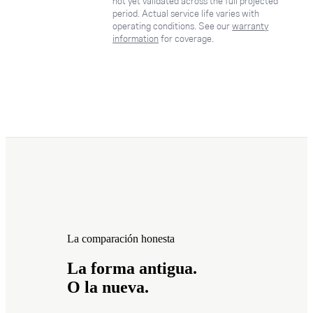
not yet validated across the full projected
period. Actual service life varies with
operating conditions. See our
warranty
information
for coverage.
La comparación honesta
La forma antigua.
O la nueva.