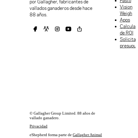
Pasto
por Gallagher, fabricantes de
Vision
vallados ganaderos desde hace
Weigh
88 años.
Apps
Calculad
de ROI
Solicitar
presupu
© Gallagher Group Limited. 88 años de
vallado ganadero.
Privacidad
eShepherd forma parte de
Gallagher Animal