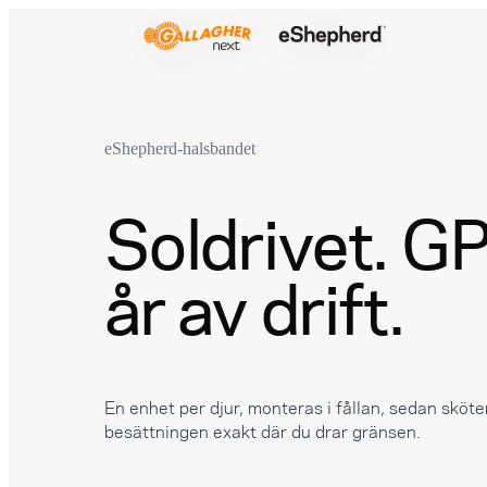
eShepherd-halsbandet
Soldrivet. GP
år av drift.
En enhet per djur, monteras i fållan, sedan sköter 
besättningen exakt där du drar gränsen.