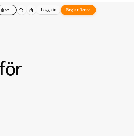
SV
Logga in
Begär offert
för