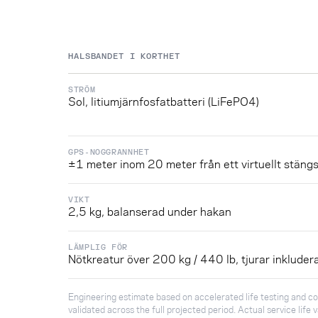
HALSBANDET I KORTHET
STRÖM
Sol, litiumjärnfosfatbatteri (LiFePO4)
GPS-NOGGRANNHET
±1 meter inom 20 meter från ett virtuellt stängs
VIKT
2,5 kg, balanserad under hakan
LÄMPLIG FÖR
Nötkreatur över 200 kg / 440 lb, tjurar inkluder
Engineering estimate based on accelerated life testing and c
validated across the full projected period. Actual service life