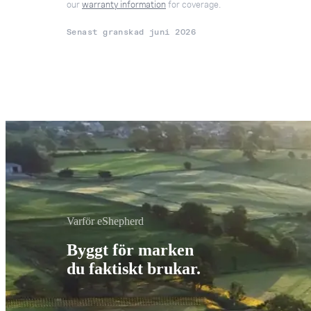
our
warranty information
for coverage.
Senast granskad
juni 2026
Varför eShepherd
Byggt för marken
du faktiskt brukar.