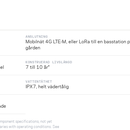
ANSLUTNING
Mobilnät 4G LTE-M, eller LoRa till en basstation 
gården
KONSTRUERAD LIVSLÄNGD
el
7 till 10 år*
VATTENTÄTHET
IPX7, helt vädertålig
ade
omponent specifications; not yet
 varies with operating conditions. See