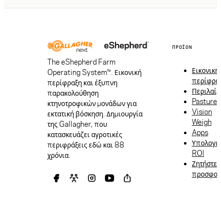
ΠΡΟΪΌΝ
The eShepherd Farm
Εικονική
Operating System™. Εικονική
περίφρα
περίφραξη και έξυπνη
Περιλαίμ
παρακολούθηση
Pasture
κτηνοτροφικών μονάδων για
Vision
εκτατική βόσκηση. Δημιουργία
Weigh
της Gallagher, που
Apps
κατασκευάζει αγροτικές
Υπολογι
περιφράξεις εδώ και 88
ROI
χρόνια.
Ζητήστε
προσφο