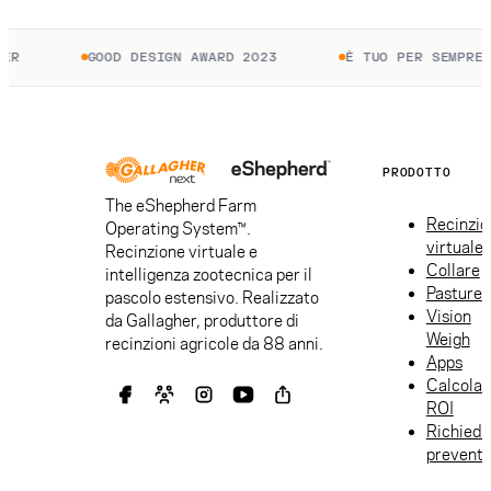
ER
GOOD DESIGN AWARD 2023
È TUO PER SEMPRE. 
PRODOTTO
The eShepherd Farm
Recinzio
Operating System™.
virtuale
Recinzione virtuale e
Collare
intelligenza zootecnica per il
Pasture
pascolo estensivo. Realizzato
Vision
da Gallagher, produttore di
Weigh
recinzioni agricole da 88 anni.
Apps
Calcolat
ROI
Richiedi
preventi