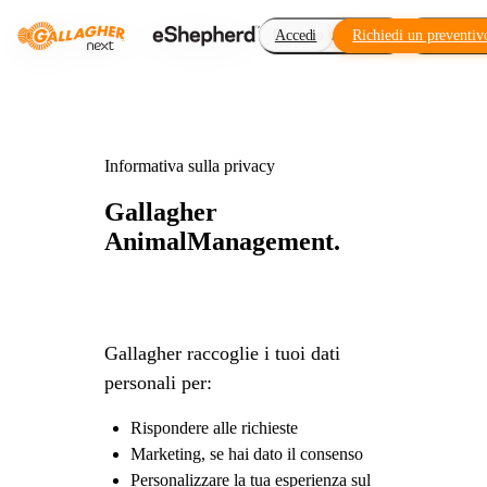
Recinto virtuale
Accedi
Richiedi un preventiv
Component
Informativa sulla privacy
Gallagher
Animal
Management.
Gallagher raccoglie i tuoi dati
personali per:
Rispondere alle richieste
Marketing, se hai dato il consenso
Personalizzare la tua esperienza sul