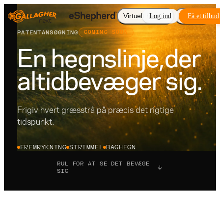
Virtuelt hegn
Log ind
Tilkøb
Få et tilbud
E
PATENTANSØGNING
COMING SOON
En hegnslinje,
der
altid
bevæger sig.
Frigiv hvert græsstrå på præcis det rigtige
tidspunkt.
FREMRYKNING
STRIMMEL
BAGHEGN
RUL FOR AT SE DET BEVÆGE
SIG