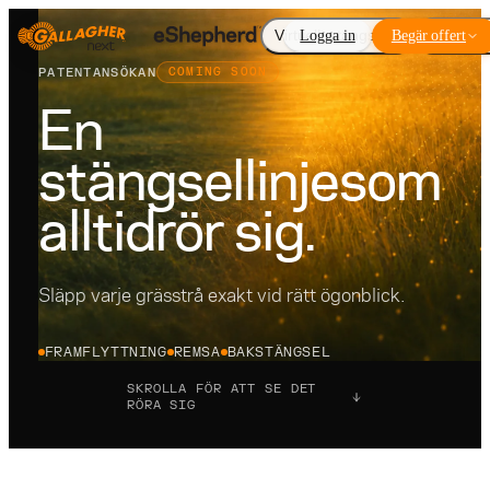
Virtuellt stängsel
Logga in
Begär offert
Tilläggs
PATENTANSÖKAN
COMING SOON
En
stängsellinje
som
alltid
rör sig.
Släpp varje grässtrå exakt vid rätt ögonblick.
FRAMFLYTTNING
REMSA
BAKSTÄNGSEL
SKROLLA FÖR ATT SE DET
RÖRA SIG