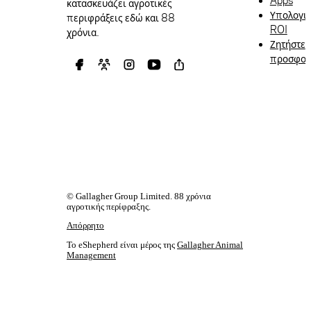
Apps
κατασκευάζει αγροτικές
Υπολογι
περιφράξεις εδώ και 88
ROI
χρόνια.
Ζητήστε
προσφο
© Gallagher Group Limited. 88 χρόνια
αγροτικής περίφραξης.
Απόρρητο
Το eShepherd είναι μέρος της
Gallagher Animal
Management