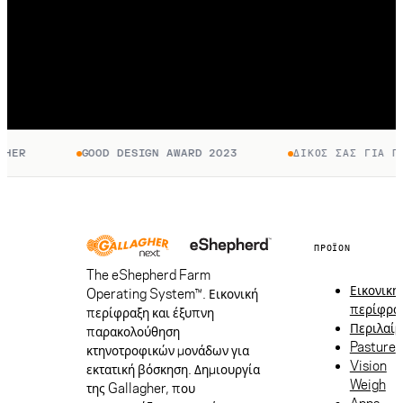
R
GOOD DESIGN AWARD 2023
ΔΙΚΌΣ ΣΑΣ ΓΙΑ ΠΆΝΤ
ΠΡΟΪΌΝ
The eShepherd Farm
Εικονική
Operating System™. Εικονική
περίφρα
περίφραξη και έξυπνη
Περιλαίμ
παρακολούθηση
Pasture
κτηνοτροφικών μονάδων για
Vision
εκτατική βόσκηση. Δημιουργία
Weigh
της Gallagher, που