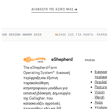
ΔΙΑΒΆΣΤΕ ΤΙΣ ΑΞΊΕΣ ΜΑΣ
 DESIGN AWARD 2023
ΔΙΚΌΣ ΣΑΣ ΓΙΑ ΠΆΝΤΑ. ΠΛΗΡΏΝΕΤΕ 
ΠΡΟΪΌΝ
The eShepherd Farm
Εικονική
Operating System™. Εικονική
περίφρα
περίφραξη και έξυπνη
Περιλαίμ
παρακολούθηση
Pasture
κτηνοτροφικών μονάδων για
Vision
εκτατική βόσκηση. Δημιουργία
Weigh
της Gallagher, που
Apps
κατασκευάζει αγροτικές
Υπολογι
περιφράξεις εδώ και 88