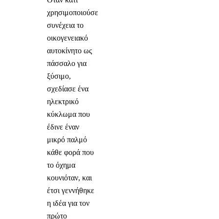
χρησιμοποιούσε
συνέχεια το
οικογενειακό
αυτοκίνητο ως
πάσσαλο για
ξύσιμο,
σχεδίασε ένα
ηλεκτρικό
κύκλωμα που
έδινε έναν
μικρό παλμό
κάθε φορά που
το όχημα
κουνιόταν, και
έτσι γεννήθηκε
η ιδέα για τον
πρώτο