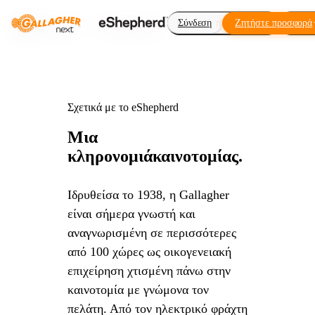
Εικονική περίφραξη
Σύνδεση
Ζητήστε προσφορά
Πρόσ
Σχετικά με το eShepherd
Μια
κληρονομιά
καινοτομίας.
Ιδρυθείσα το 1938, η Gallagher
είναι σήμερα γνωστή και
αναγνωρισμένη σε περισσότερες
από 100 χώρες ως οικογενειακή
επιχείρηση χτισμένη πάνω στην
καινοτομία με γνώμονα τον
πελάτη. Από τον ηλεκτρικό φράχτη