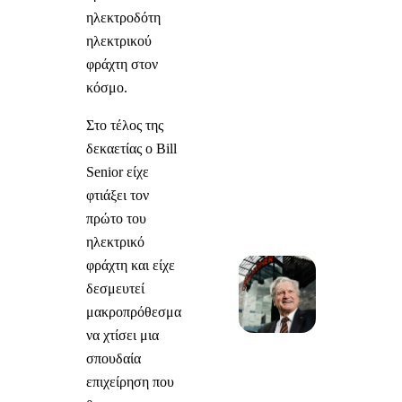
ηλεκτροδότη
ηλεκτρικού
φράχτη στον
κόσμο.
Στο τέλος της
δεκαετίας ο Bill
Senior είχε
φτιάξει τον
πρώτο του
ηλεκτρικό
φράχτη και είχε
δεσμευτεί
μακροπρόθεσμα
να χτίσει μια
σπουδαία
επιχείρηση που