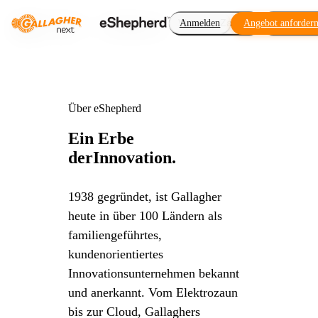
Virtueller Zaun
Anmelden
Angebot anforder
Erweiteru
Über eShepherd
Ein Erbe
der
Innovation.
1938 gegründet, ist Gallagher
heute in über 100 Ländern als
familiengeführtes,
kundenorientiertes
Innovationsunternehmen bekannt
und anerkannt. Vom Elektrozaun
bis zur Cloud, Gallaghers