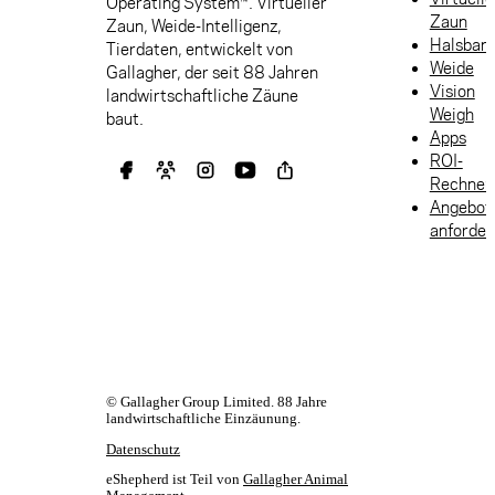
Operating System™. Virtueller
Zaun
Zaun, Weide-Intelligenz,
Halsban
Tierdaten, entwickelt von
Weide
Gallagher, der seit 88 Jahren
Vision
landwirtschaftliche Zäune
Weigh
baut.
Apps
ROI-
Rechner
Angebot
anforder
© Gallagher Group Limited. 88 Jahre
landwirtschaftliche Einzäunung.
Datenschutz
eShepherd ist Teil von
Gallagher Animal