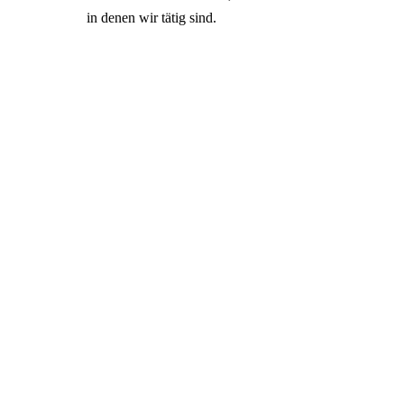
in denen wir tätig sind.
Vom Elektrozaun zur Cloud
Vom Elektrozaun zur
Cloud
Als globaler
Bei Gallagher
Marktführer in der
sind Vertrauen