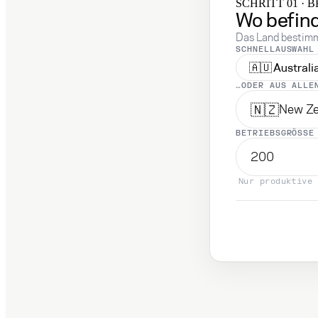
SCHRITT 01 · 
Wo befind
Das Land bestimm
SCHNELLAUSWAHL
🇦🇺
Australi
…ODER AUS ALLE
🇳🇿
New Ze
BETRIEBSGRÖSSE
Nur produktive 