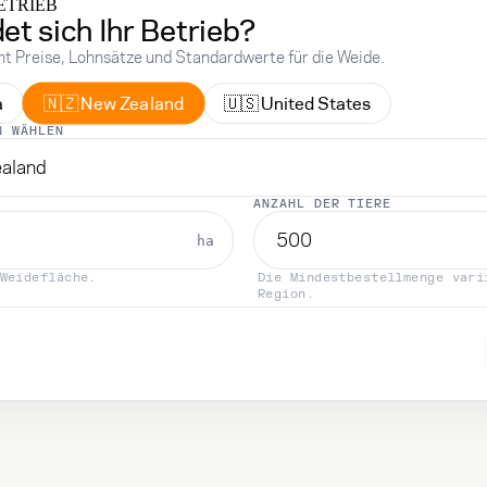
BETRIEB
et sich Ihr Betrieb?
t Preise, Lohnsätze und Standardwerte für die Weide.
🇳🇿
🇺🇸
New Zealand
a
United States
N WÄHLEN
aland
ANZAHL DER TIERE
ha
Weidefläche.
Die Mindestbestellmenge vari
Region.