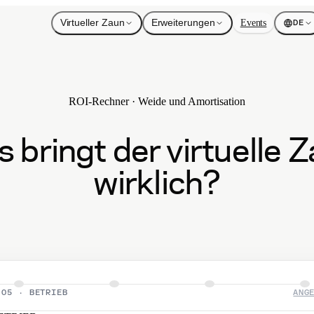
Virtueller Zaun
Erweiterungen
Events
DE
ROI-Rechner · Weide und Amortisation
 bringt der virtuelle 
wirklich?
05
·
BETRIEB
ANG