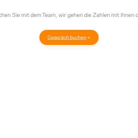
hen Sie mit dem Team, wir gehen die Zahlen mit Ihnen 
Gespräch buchen
HLEN SIE NUR FÜRS VERBINDEN.
USA
AUSTRALIEN
PRODUKT
RESSOURCEN
Virtueller Zaun
FAQ