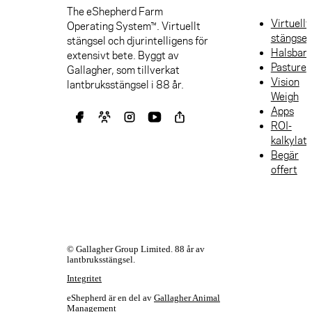
The eShepherd Farm
Virtuellt
Operating System™. Virtuellt
stängsel
stängsel och djurintelligens för
Halsban
extensivt bete. Byggt av
Pasture
Gallagher, som tillverkat
Vision
lantbruksstängsel i 88 år.
Weigh
Apps
ROI-
kalkylat
Begär
offert
© Gallagher Group Limited. 88 år av
lantbruksstängsel.
Integritet
eShepherd är en del av
Gallagher Animal
Management