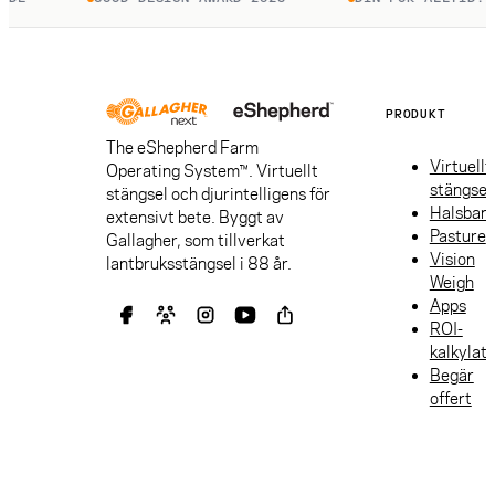
PRODUKT
The eShepherd Farm
Virtuellt
Operating System™. Virtuellt
stängsel
stängsel och djurintelligens för
Halsban
extensivt bete. Byggt av
Pasture
Gallagher, som tillverkat
Vision
lantbruksstängsel i 88 år.
Weigh
Apps
ROI-
kalkylat
Begär
offert