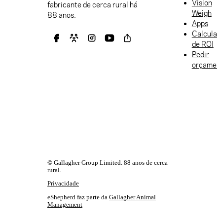
Vision
fabricante de cerca rural há
Weigh
88 anos.
Apps
Calculad
de ROI
Pedir
orçamen
© Gallagher Group Limited. 88 anos de cerca
rural.
Privacidade
eShepherd faz parte da
Gallagher Animal
Management