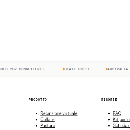
O PER CONNETTERTI.
STATI UNITI
AUSTRALIA
PRODOTTO
RISORSE
Recinzione virtuale
FAQ
Collare
Kit per i
Pasture
Scheda d