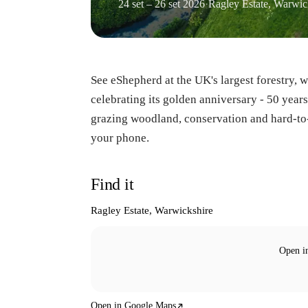
24 set – 26 set 2026
·
Ragley Estate, Warwic
See eShepherd at the UK's largest forestry, 
celebrating its golden anniversary - 50 years
grazing woodland, conservation and hard-to-
your phone.
Find it
Ragley Estate, Warwickshire
Open i
Open in Google Maps