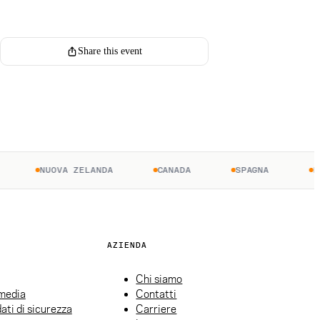
Register for this event
Share this event
NUOVA ZELANDA
CANADA
SPAGNA
FRAN
AZIENDA
Chi siamo
 media
Contatti
ati di sicurezza
Carriere