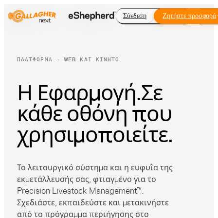
Εικονική περίφραξη
Σύνδεση
Ζητήστε προσφορά
Πρόσ
ΠΛΑΤΦΌΡΜΑ · WEB ΚΑΙ ΚΙΝΗΤΌ
Η Εφαρμογή.
Σε
κάθε οθόνη που
χρησιμοποιείτε.
Το λειτουργικό σύστημα και η ευφυΐα της
εκμετάλλευσής σας, φτιαγμένο για το
Precision Livestock Management™.
Σχεδιάστε, εκπαιδεύστε και μετακινήστε
από το πρόγραμμα περιήγησης στο