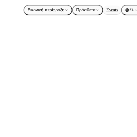
Εικονική περίφραξη
Πρόσθετα
Events
EL
NBmesh
TM