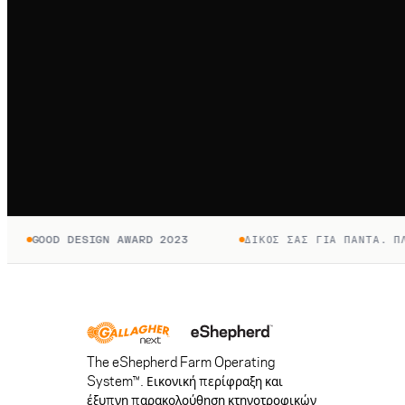
GOOD DESIGN AWARD 2023
ΔΙΚΌΣ ΣΑΣ ΓΙΑ ΠΆΝΤΑ. ΠΛΗΡ
The eShepherd Farm Operating
System™. Εικονική περίφραξη και
έξυπνη παρακολούθηση κτηνοτροφικών