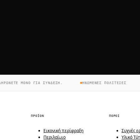
ΏΝΕΤΕ ΜΌΝΟ ΓΙΑ ΣΎΝΔΕΣΗ.
ΗΝΩΜΈΝΕΣ ΠΟΛΙΤΕΊΕΣ
ΠΡΟΪΌΝ
ΠΌΡΟΙ
Εικονική περίφραξη
Συχνές ε
Περιλαίμιο
Υλικό Τύ