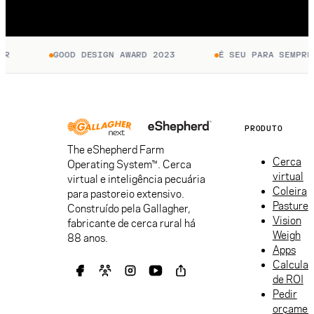
R
GOOD DESIGN AWARD 2023
É SEU PARA SEMPRE.
PRODUTO
The eShepherd Farm
Cerca
Operating System™. Cerca
virtual
virtual e inteligência pecuária
Coleira
para pastoreio extensivo.
Pasture
Construído pela Gallagher,
Vision
fabricante de cerca rural há
Weigh
88 anos.
Apps
Calculad
de ROI
Pedir
orçamen